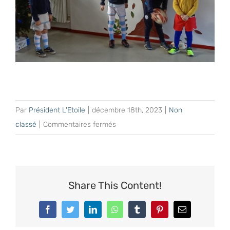
Par
Président L'Etoile
|
décembre 18th, 2023
|
Non
sur
classé
|
Commentaires fermés
Fête
des
talents
à
Share This Content!
L’Etoile
!
Facebook
Twitter
LinkedIn
WhatsApp
Tumblr
Pinterest
Email