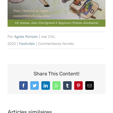
Par
Agnès Ronssin
|
mai 21st,
sur
2022
|
Festivités
|
Commentaires fermés
Venez
découvrir
notre
école
Share This Content!
alternative
!
Facebook
Twitter
LinkedIn
WhatsApp
Tumblr
Pinterest
Email
Articles similaires