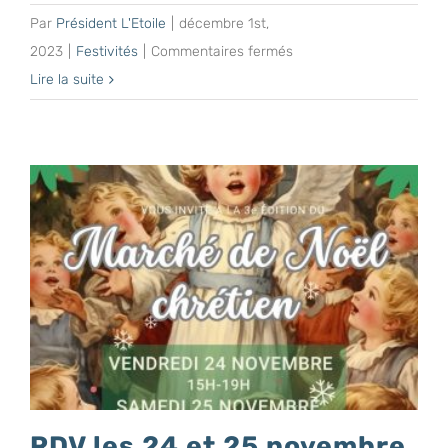
Par
Président L'Etoile
|
décembre 1st,
sur
2023
|
Festivités
|
Commentaires fermés
Retour
Lire la suite
en
images
sur
le
marché
de
Noël
2023
RDV les 24 et 25 novembre