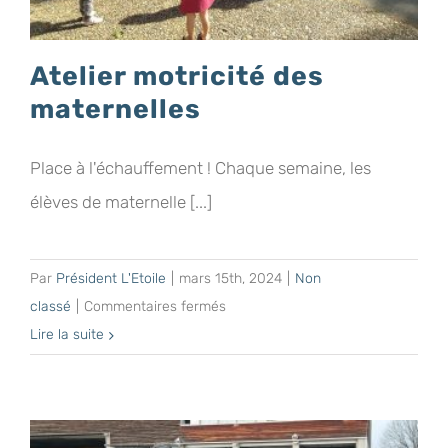
Atelier motricité des
maternelles
Place à l'échauffement ! Chaque semaine, les
élèves de maternelle [...]
Par
Président L'Etoile
|
mars 15th, 2024
|
Non
sur
classé
|
Commentaires fermés
Atelier
Lire la suite
motricité
des
maternelles