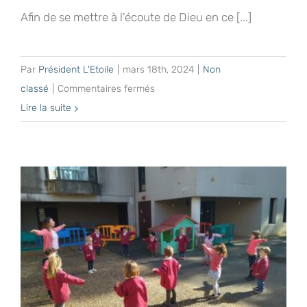
Afin de se mettre à l'écoute de Dieu en ce [...]
Par
Président L'Etoile
|
mars 18th, 2024
|
Non
sur
classé
|
Commentaires fermés
Journée
Lire la suite
de
récollection
au
Carmel
de
Bayonne