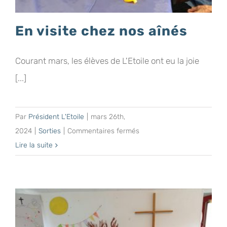
En visite chez nos aînés
Courant mars, les élèves de L'Etoile ont eu la joie
[...]
Par
Président L'Etoile
|
mars 26th,
sur
2024
|
Sorties
|
Commentaires fermés
En
Lire la suite
visite
chez
nos
aînés