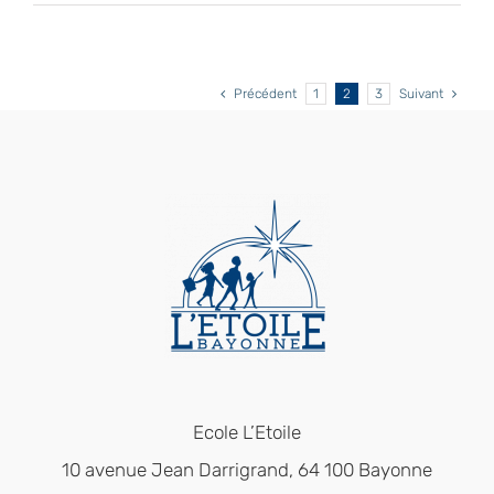
des
maternelles/CP
le
Précédent
1
2
3
Suivant
13
octobre
Ecole L’Etoile
10 avenue Jean Darrigrand, 64 100 Bayonne