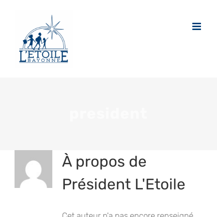
Passer
au
contenu
president
À propos de
Président L'Etoile
Cet auteur n'a pas encore renseigné