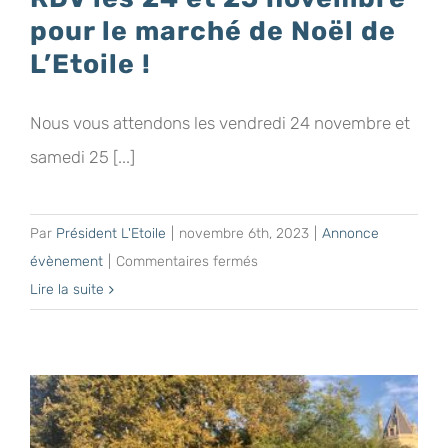
pour le marché de Noël de
L’Etoile !
Nous vous attendons les vendredi 24 novembre et
samedi 25 [...]
Par
Président L'Etoile
|
novembre 6th, 2023
|
Annonce
sur
évènement
|
Commentaires fermés
RDV
Lire la suite
les
24
et
25
novembre