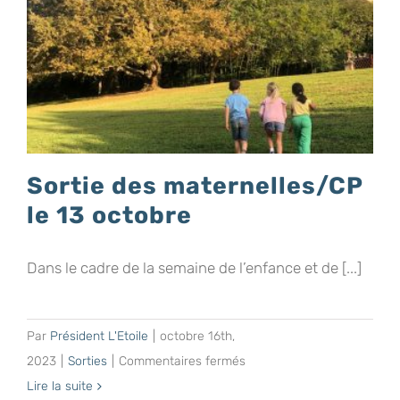
pour
le
marché
de
Noël
de
L’Etoile
Sortie des maternelles/CP
!
le 13 octobre
Dans le cadre de la semaine de l’enfance et de [...]
Par
Président L'Etoile
|
octobre 16th,
sur
2023
|
Sorties
|
Commentaires fermés
Sortie
Lire la suite