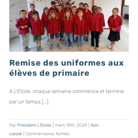
Remise des uniformes aux
élèves de primaire
A L'Etoile, chaque semaine commence et termine
par un temps [...]
Par
Président L'Etoile
|
mars 19th, 2024
|
Non
sur
classé
|
Commentaires fermés