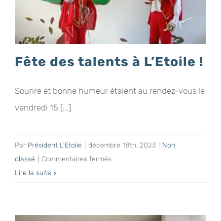
Fête des talents à L’Etoile !
Sourire et bonne humeur étaient au rendez-vous le
vendredi 15 [...]
Par
Président L'Etoile
|
décembre 18th, 2023
|
Non
sur
classé
|
Commentaires fermés
Fête
Lire la suite
des
talents
à