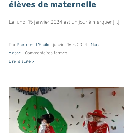
élèves de maternelle
Le lundi 15 janvier 2024 est un jour à marquer [...]
Par
Président L'Etoile
|
janvier 16th, 2024
|
Non
sur
classé
|
Commentaires fermés
Remise
Lire la suite
des
uniformes
aux
élèves
de
maternelle